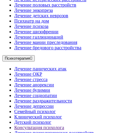
Лечение половых расстройств
Лечение энкопреза
Лечение детских неврозов
Психиатр на дом
Лечение психоза
Лечение шизофрении
Лечение галлюцинаций
Лечение мании преследования
Лечение бредового расстройства
Психотерапия
Лечение панических атак
Лечение ОКР
Лечение стресса
Лечение анорексии
Лечение булимии
Лечение социопатии
Лечение раздражительности
Лечение депрессии
Семейный психолог
Клинический психолог
Детский психолог
Консультация психолога
Лечение психологических расстройств