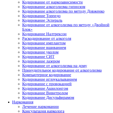
Кодирование от наркозависимости
Кодирование алкоголизма гипнозом
Кодирование алкоголизма по методу Довженко
Кодирование Торпедо
Кодирование Эспераль
Кодирование от алкоголизма по методу «Двойной
Блок»
Кодирование Налтрексон
Раскодирование от алкоголя
Кодирование имплантом
Кодирование вшиванием
Кодирование уколом
Кодирование СИТ
Кодирование лазером
Кодирование от алкоголизма на дому
Принудительное кодирование от алкоголизма
Компьютерное кодирование
Кодирование иглоукалыванием
Кодирование с провокацией
Кодирование Аквилонгом
Кодирование Вивитролом
Кодирование Дисульфирамом
Наркомания
Лечение наркомании
Консультация нарколога