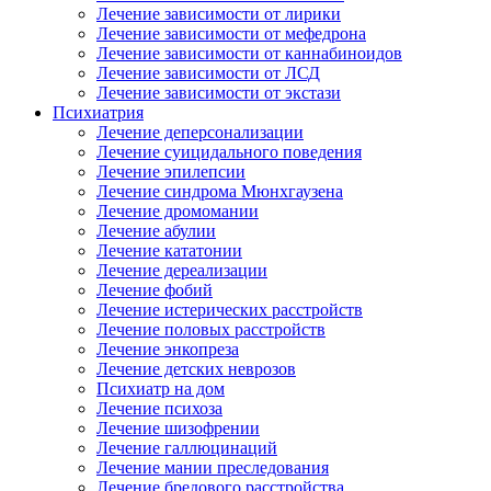
Лечение зависимости от лирики
Лечение зависимости от мефедрона
Лечение зависимости от каннабиноидов
Лечение зависимости от ЛСД
Лечение зависимости от экстази
Психиатрия
Лечение деперсонализации
Лечение суицидального поведения
Лечение эпилепсии
Лечение синдрома Мюнхгаузена
Лечение дромомании
Лечение абулии
Лечение кататонии
Лечение дереализации
Лечение фобий
Лечение истерических расстройств
Лечение половых расстройств
Лечение энкопреза
Лечение детских неврозов
Психиатр на дом
Лечение психоза
Лечение шизофрении
Лечение галлюцинаций
Лечение мании преследования
Лечение бредового расстройства