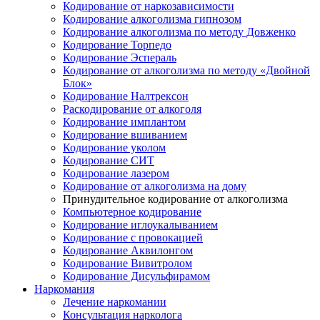
Кодирование от наркозависимости
Кодирование алкоголизма гипнозом
Кодирование алкоголизма по методу Довженко
Кодирование Торпедо
Кодирование Эспераль
Кодирование от алкоголизма по методу «Двойной
Блок»
Кодирование Налтрексон
Раскодирование от алкоголя
Кодирование имплантом
Кодирование вшиванием
Кодирование уколом
Кодирование СИТ
Кодирование лазером
Кодирование от алкоголизма на дому
Принудительное кодирование от алкоголизма
Компьютерное кодирование
Кодирование иглоукалыванием
Кодирование с провокацией
Кодирование Аквилонгом
Кодирование Вивитролом
Кодирование Дисульфирамом
Наркомания
Лечение наркомании
Консультация нарколога