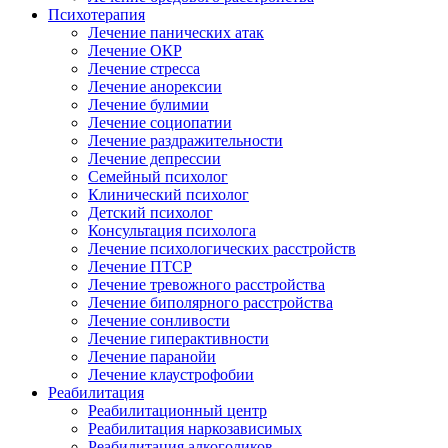
Психотерапия
Лечение панических атак
Лечение ОКР
Лечение стресса
Лечение анорексии
Лечение булимии
Лечение социопатии
Лечение раздражительности
Лечение депрессии
Семейный психолог
Клинический психолог
Детский психолог
Консультация психолога
Лечение психологических расстройств
Лечение ПТСР
Лечение тревожного расстройства
Лечение биполярного расстройства
Лечение сонливости
Лечение гиперактивности
Лечение паранойи
Лечение клаустрофобии
Реабилитация
Реабилитационный центр
Реабилитация наркозависимых
Реабилитация алкоголиков