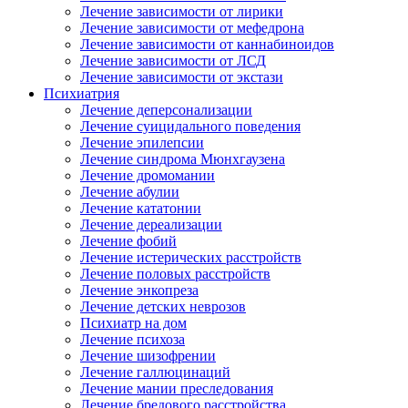
Лечение зависимости от лирики
Лечение зависимости от мефедрона
Лечение зависимости от каннабиноидов
Лечение зависимости от ЛСД
Лечение зависимости от экстази
Психиатрия
Лечение деперсонализации
Лечение суицидального поведения
Лечение эпилепсии
Лечение синдрома Мюнхгаузена
Лечение дромомании
Лечение абулии
Лечение кататонии
Лечение дереализации
Лечение фобий
Лечение истерических расстройств
Лечение половых расстройств
Лечение энкопреза
Лечение детских неврозов
Психиатр на дом
Лечение психоза
Лечение шизофрении
Лечение галлюцинаций
Лечение мании преследования
Лечение бредового расстройства