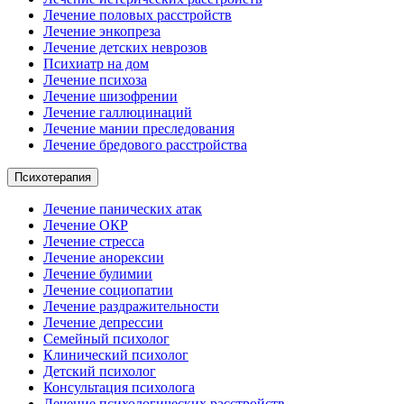
Лечение половых расстройств
Лечение энкопреза
Лечение детских неврозов
Психиатр на дом
Лечение психоза
Лечение шизофрении
Лечение галлюцинаций
Лечение мании преследования
Лечение бредового расстройства
Психотерапия
Лечение панических атак
Лечение ОКР
Лечение стресса
Лечение анорексии
Лечение булимии
Лечение социопатии
Лечение раздражительности
Лечение депрессии
Семейный психолог
Клинический психолог
Детский психолог
Консультация психолога
Лечение психологических расстройств